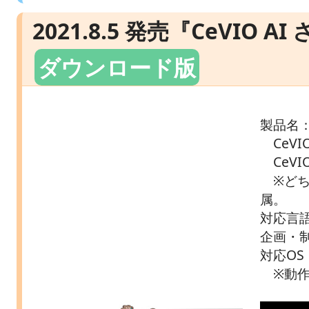
2021.8.5 発売『CeVIO
ダウンロード版
製品名
CeVI
CeVI
※どち
属。
対応言
企画・制
対応OS：
※動作