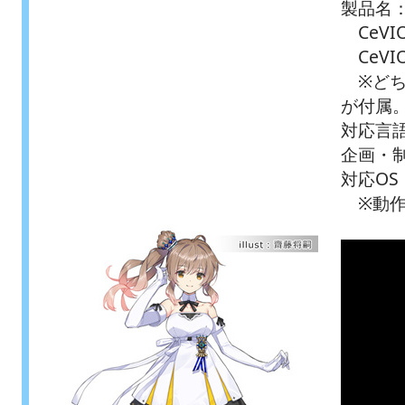
製品名
CeVI
CeVI
※どち
が付属
対応言
企画・制
対応OS：
※動作