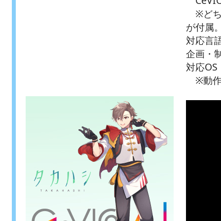
CeVI
※どち
が付属
対応言
企画・制
対応OS：
※動作