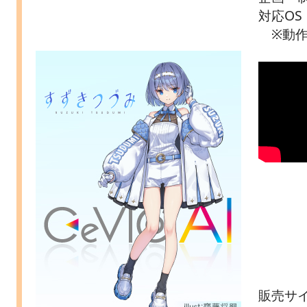
対応OS：
※動作
販売サイ