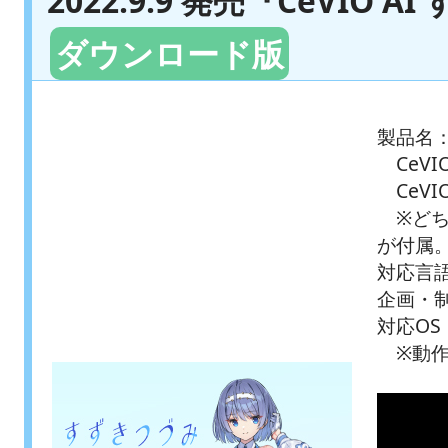
2022.9.9 発売『CeVIO
ダウンロード版
製品名
CeVI
CeVI
※どち
が付属
対応言
企画・制
対応OS：
※動作