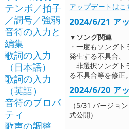
テンポ／拍子
アップデートはこ
／調号／強弱
2024/6/21
音符の入力と
▼ソング関連
編集
・一度もソングト
歌詞の入力
発生する不具合、
非選択ソングトラ
（日本語）
る不具合等を修正
歌詞の入力
2024/6/20
（英語）
音符のプロパ
（5/31 バージョン9
ティ
式公開）
歌声の調整