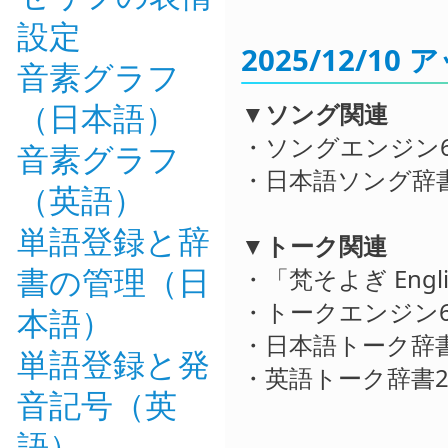
設定
2025/12/1
音素グラフ
（日本語）
▼ソング関連
・ソングエンジン6
音素グラフ
・日本語ソング辞書3
（英語）
単語登録と辞
▼トーク関連
書の管理（日
・「梵そよぎ Eng
・トークエンジン6
本語）
・日本語トーク辞書3
単語登録と発
・英語トーク辞書2.
音記号（英
語）