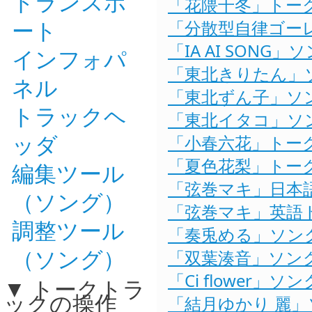
トランスポ
「花隈千冬」トーク
ート
「分散型自律ゴーレ
「IA AI SONG
インフォパ
「東北きりたん」ソ
ネル
「東北ずん子」ソン
トラックヘ
「東北イタコ」ソン
ッダ
「小春六花」トーク
「夏色花梨」トーク
編集ツール
「弦巻マキ」日本語
（ソング）
「弦巻マキ」英語ト
調整ツール
「奏兎める」ソング
（ソング）
「双葉湊音」ソング
「Ci flower」
トークトラ
ックの操作
「結月ゆかり 麗」