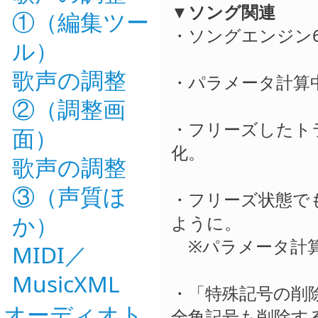
▼ソング関連
①（編集ツー
・ソングエンジン6
ル）
歌声の調整
・パラメータ計算
②（調整画
・フリーズしたト
面）
化。
歌声の調整
③（声質ほ
・フリーズ状態で
か）
ように。
※パラメータ計算
MIDI／
MusicXML
・「特殊記号の削
オーディオト
全角記号も削除す