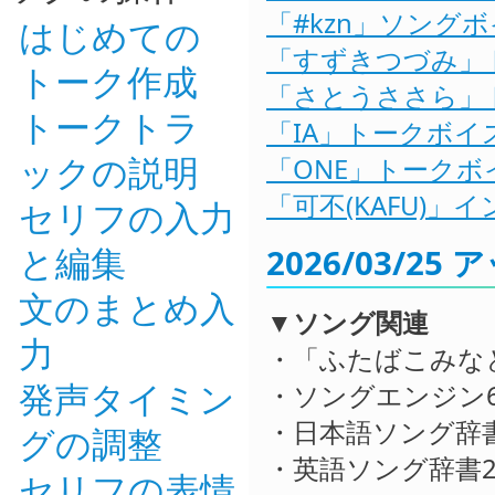
「#kzn」ソングボ
はじめての
「すずきつづみ」ト
トーク作成
「さとうささら」ト
トークトラ
「IA」トークボイス
ックの説明
「ONE」トークボイ
「可不(KAFU)
セリフの入力
と編集
2026/03/2
文のまとめ入
▼ソング関連
力
・「ふたばこみな
発声タイミン
・ソングエンジン6
・日本語ソング辞書3
グの調整
・英語ソング辞書2.
セリフの表情