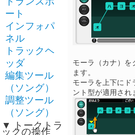
トランスポ
ート
インフォパ
ネル
トラックヘ
ッダ
モーラ（カナ）を
ます。
編集ツール
モーラを上下にド
（ソング）
ント型が適用され
調整ツール
（ソング）
トークトラ
ックの操作