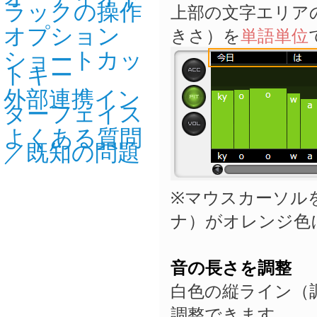
ラックの操作
上部の文字エリア
オプション
きさ）を
単語単位
ショートカッ
トキー
外部連携イン
ターフェイス
よくある質問
／既知の問題
※マウスカーソル
ナ）がオレンジ色
音の長さを調整
白色の縦ライン（
調整できます。