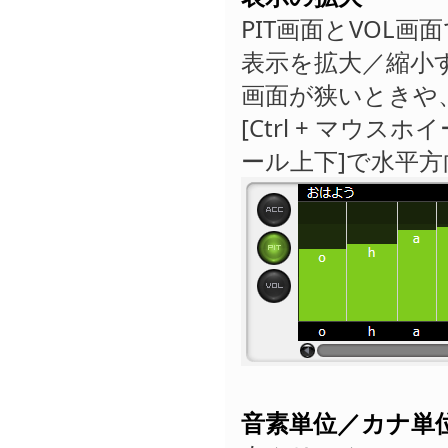
PIT画面とVOL
表示を拡大／縮小
画面が狭いときや
[Ctrl + マウスホ
ール上下]で水平
音素単位／カナ単