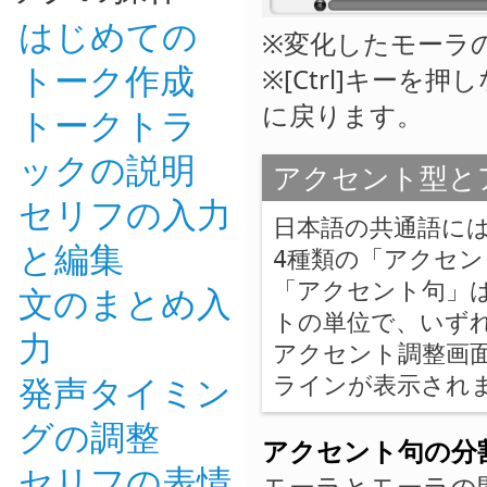
はじめての
※変化したモーラ
トーク作成
※[Ctrl]キー
に戻ります。
トークトラ
ックの説明
アクセント型と
セリフの入力
日本語の共通語に
と編集
4種類の「アクセ
「アクセント句」
文のまとめ入
トの単位で、いず
力
アクセント調整画
発声タイミン
ラインが表示され
グの調整
アクセント句の分
セリフの表情
モーラとモーラの