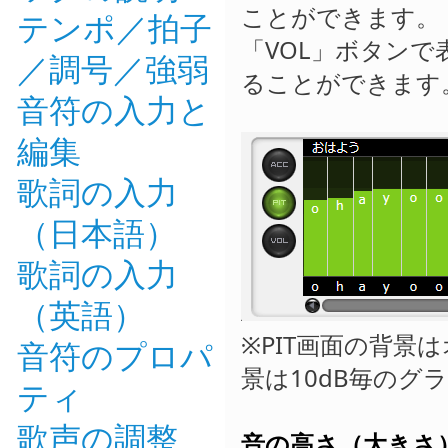
ことができます。
テンポ／拍子
「VOL」ボタン
／調号／強弱
ることができます
音符の入力と
編集
歌詞の入力
（日本語）
歌詞の入力
（英語）
※PIT画面の背景
音符のプロパ
景は10dB毎の
ティ
歌声の調整
音の高さ（大きさ