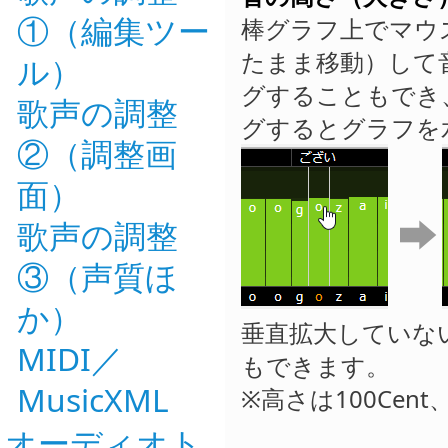
①（編集ツー
棒グラフ上でマウ
たまま移動）して
ル）
グすることもでき、
歌声の調整
グするとグラフを
②（調整画
面）
歌声の調整
③（声質ほ
か）
垂直拡大していな
MIDI／
もできます。
MusicXML
※高さは100Cen
オーディオト