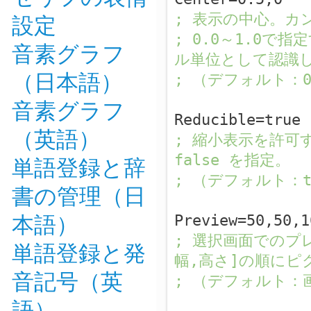
設定
; 表示の中心。カ
; 0.0～1.0
音素グラフ
ル単位として認識
（日本語）
; （デフォルト：0
音素グラフ
Reducible=true
（英語）
; 縮小表示を許可
false を指定。
単語登録と辞
; （デフォルト：t
書の管理（日
本語）
Preview=50,50,1
; 選択画面でのプ
単語登録と発
幅,高さ]の順にピ
音記号（英
; （デフォルト：
語）