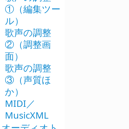
①（編集ツー
ル）
歌声の調整
②（調整画
面）
歌声の調整
③（声質ほ
か）
MIDI／
MusicXML
オーディオト