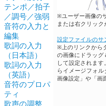
テンポ／拍子
／調号／強弱
※ユーザー画像の
または右クリック
音符の入力と
編集
設定ファイルのサ
歌詞の入力
※上のリンクから
（日本語）
の画像にドラッグ
して設定されます
歌詞の入力
らイメージフォル
（英語）
画像設定」や「画
音符のプロパ
ティ
歌声の調整