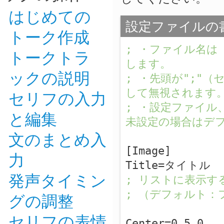
はじめての
設定ファイルの
トーク作成
; ・ファイル名は
トークトラ
します。
ックの説明
; ・先頭が";"
して無視されます
セリフの入力
; ・設定ファイル
と編集
未設定の場合はデ
文のまとめ入
[Image]
力
Title=タイトル
発声タイミン
; リストに表示す
; （デフォルト：
グの調整
セリフの表情
Center=0.5,0